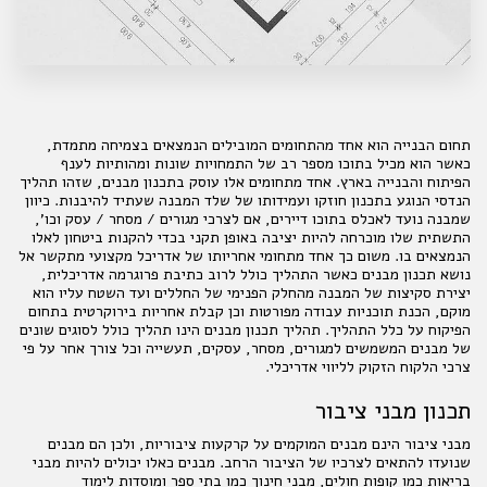
תחום הבנייה הוא אחד מהתחומים המובילים הנמצאים בצמיחה מתמדת,
כאשר הוא מכיל בתוכו מספר רב של התמחויות שונות ומהותיות לענף
הפיתוח והבנייה בארץ. אחד מתחומים אלו עוסק בתכנון מבנים, שזהו תהליך
הנדסי הנוגע בתכנון חוזקו ועמידותו של שלד המבנה שעתיד להיבנות. כיוון
שמבנה נועד לאכלס בתוכו דיירים, אם לצרכי מגורים / מסחר / עסק וכו',
התשתית שלו מוכרחה להיות יציבה באופן תקני בכדי להקנות ביטחון לאלו
הנמצאים בו. משום כך אחד מתחומי אחריותו של אדריכל מקצועי מתקשר אל
נושא תכנון מבנים כאשר התהליך כולל לרוב כתיבת פרוגרמה אדריכלית,
יצירת סקיצות של המבנה מהחלק הפנימי של החללים ועד השטח עליו הוא
מוקם, הכנת תוכניות עבודה מפורטות וכן קבלת אחריות בירוקרטית בתחום
הפיקוח על כלל התהליך. תהליך תכנון מבנים הינו תהליך כולל לסוגים שונים
של מבנים המשמשים למגורים, מסחר, עסקים, תעשייה וכל צורך אחר על פי
צרכי הלקוח הזקוק לליווי אדריכלי.
תכנון מבני ציבור
מבני ציבור הינם מבנים המוקמים על קרקעות ציבוריות, ולכן הם מבנים
שנועדו להתאים לצרכיו של הציבור הרחב. מבנים כאלו יכולים להיות מבני
בריאות כמו קופות חולים, מבני חינוך כמו בתי ספר ומוסדות לימוד