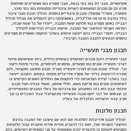
אקדמאיים, מבני דת כמו בתי כנסת, מבני ספורט כמו אצטדיונים ואולמות
פורט וכן גם מבנים המשמשים רשויות ציבוריות ומקומיות כמו בתי סוהר,
משטרה, משרדי ממשלה ומבנים ציבוריים נוספים. תהליך תכנון מבני ציבור
כולל כתיבת פרוגרמה אדריכלית, באמצעותה ניתן להמחיש את מכלול תהליך
הבנייה באופן מפורט כמו חלוקת שטח המבנה, ייעודו של כל שטח שכזה,
המראה הפנימי והחיצוני של המבנה, שיטות הבנייה הנדרשות לתהליך
הבנייה, חומרי הבנייה בהם ייעשה שימוש בשלבי ההקמה ומאפיינים מפורטים
נוספים הנוגעים לתכנון המבנה הציבורי.
תכנון מבני תעשייה
מבני תעשייה הינם מבנים המוקמים בשטחים גדולים, כיוון ששימושם מיועד
לצרכי תעשייה שונים כמו מפעלים, מחסנים לוגיסטיים, מרכזי פיתוח וייצור
וכו'. תהליך תכנון מבנים לצרכי תעשייה מצריך תכנון מחושב ומקצועי, ולכן
מוכרח להיעשות בליווי של משרד אדריכלים מומחה בתחום. התכנון ייעשה
כבר בשלבי יצירת הפרוגרמה כדי להקצות את החללים השונים הקיימים בו
לשימושים שונים כמו פריקת משא, חללי אחסון, שטחי עבודה ועוד.תכנון
איכותי ונכון הוא כזה המתכתב עם צרכיהם של בעלי המבנים התעשייתיים,
כך שבסופו של דבר יוקם מבנה תעשייתי פונקציונלי עבור העובדים בו וכך
מניב עבור ההצלחה הכלכלית של בעליו.
תכנון מלונות
תהליך תכנון אדריכלות למלונות שם דגש עם עיצובו של המבנה בהיבט
החיצוני והפנימי שלו, זאת כדי להעניק חוויית אירוח מיטבית עבור הלקוחות
המגיעים לשהות בו ולהעניק יתרון משמעותי על פני המתחרים הקיימים. כיוון