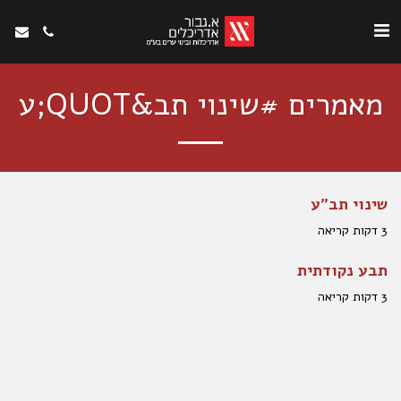
מאמרים #שינוי תב&QUOT;ע
שינוי תב"ע
3 דקות קריאה
תבע נקודתית
3 דקות קריאה